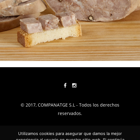
© 2017, COMPANATGE S.L - Todos los derechos
reservados.
TÉRMINOS Y CONDICIONES
Utilizamos cookies para asegurar que damos la mejor
experiencia al usuario en nuestro sitio web. Si continúa