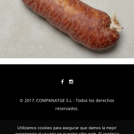
© 2017, COMPANATGE S.L - Todos los derechos
reservados.
TÉRMINOS Y CONDICIONES
Utilizamos cookies para asegurar que damos la mejor
experiencia al usuario en nuestro sitio web. Si continúa