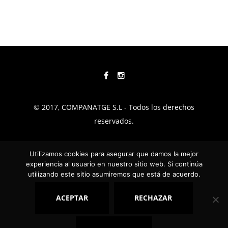
© 2017, COMPANATGE S.L - Todos los derechos
reservados.
TÉRMINOS Y CONDICIONES
Utilizamos cookies para asegurar que damos la mejor
experiencia al usuario en nuestro sitio web. Si continúa
POLÍTICA DE PRIVACIDAD
utilizando este sitio asumiremos que está de acuerdo.
AVISO LEGAL
ACEPTAR
RECHAZAR
COOKIES
CALIDAD