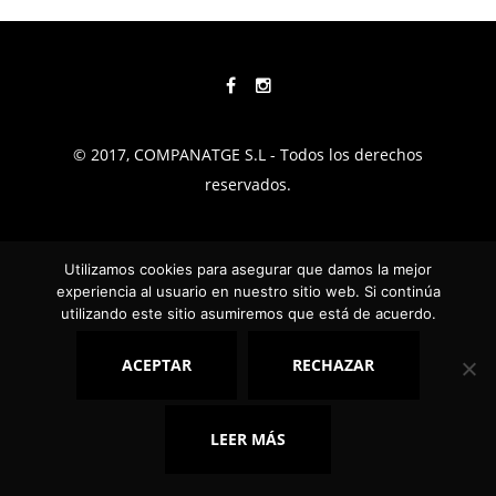
© 2017, COMPANATGE S.L - Todos los derechos
reservados.
TÉRMINOS Y CONDICIONES
Utilizamos cookies para asegurar que damos la mejor
POLÍTICA DE PRIVACIDAD
experiencia al usuario en nuestro sitio web. Si continúa
utilizando este sitio asumiremos que está de acuerdo.
AVISO LEGAL
COOKIES
ACEPTAR
RECHAZAR
CALIDAD
FAQ
LEER MÁS