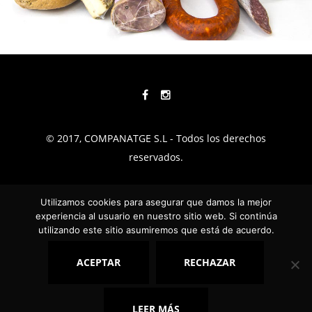
© 2017, COMPANATGE S.L - Todos los derechos
reservados.
TÉRMINOS Y CONDICIONES
Utilizamos cookies para asegurar que damos la mejor
experiencia al usuario en nuestro sitio web. Si continúa
POLÍTICA DE PRIVACIDAD
utilizando este sitio asumiremos que está de acuerdo.
AVISO LEGAL
ACEPTAR
RECHAZAR
COOKIES
CALIDAD
FAQ
LEER MÁS