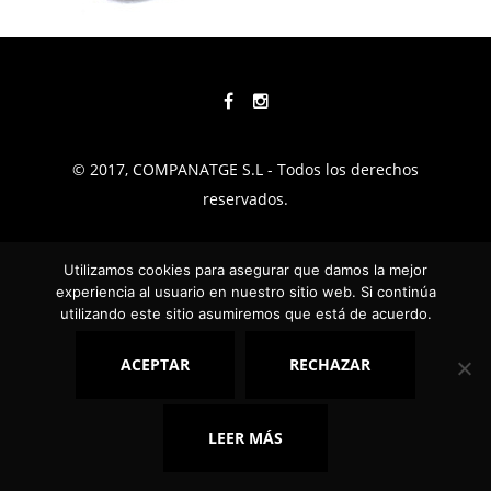
© 2017, COMPANATGE S.L - Todos los derechos
reservados.
TÉRMINOS Y CONDICIONES
Utilizamos cookies para asegurar que damos la mejor
experiencia al usuario en nuestro sitio web. Si continúa
POLÍTICA DE PRIVACIDAD
utilizando este sitio asumiremos que está de acuerdo.
AVISO LEGAL
ACEPTAR
RECHAZAR
COOKIES
CALIDAD
FAQ
LEER MÁS