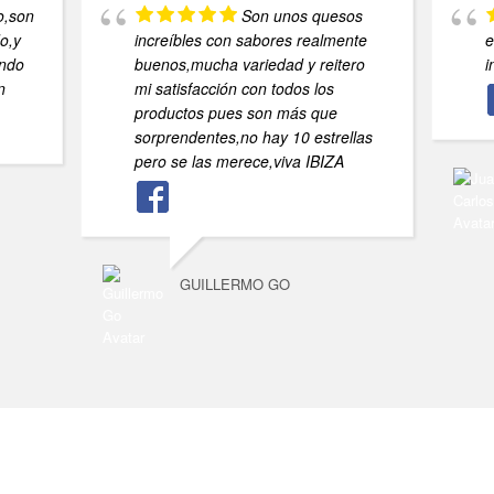
o,son
Son unos quesos
o,y
increíbles con sabores realmente
e
endo
buenos,mucha variedad y reitero
i
n
mi satisfacción con todos los
productos pues son más que
sorprendentes,no hay 10 estrellas
pero se las merece,viva IBIZA
GUILLERMO GO