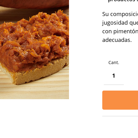
Su composició
jugosidad que
con pimentón,
adecuadas.
SOBRASADA
PAGESA
CAN
CAUS
PICANTE
CANTIDAD