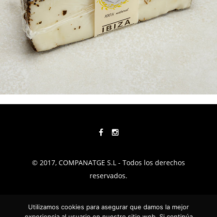
© 2017, COMPANATGE S.L - Todos los derechos
reservados.
TÉRMINOS Y CONDICIONES
Utilizamos cookies para asegurar que damos la mejor
experiencia al usuario en nuestro sitio web. Si continúa