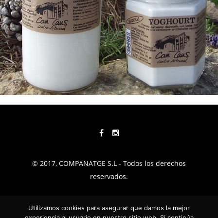
© 2017, COMPANATGE S.L - Todos los derechos
reservados.
TÉRMINOS Y CONDICIONES
Utilizamos cookies para asegurar que damos la mejor
experiencia al usuario en nuestro sitio web. Si continúa